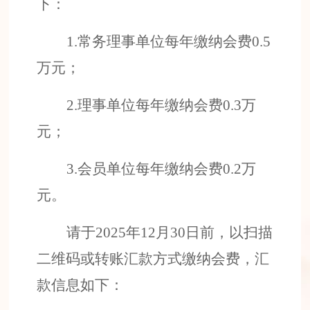
下：
1
.
常务理事单位每年缴纳会费
0.5
万元；
2
.
理事单位每年缴纳会费
0.3
万
元；
3
.
会员单位每年缴纳会费
0.2
万
元
。
请于
202
5
年
12
月
3
0
日前
，
以
扫描
二维码或
转账汇款方式缴纳会费，汇
款信息如下：