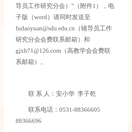
导员工作研究分会）
”（附件
1
），
电
子版（
word
）
请同时发送
至
fudaoyuan
@sdu.edu.cn
（辅导员工作
研究分
会
会
费联系邮箱
）
和
gjxh
7
1@126.com
（高教学会会费联
系邮箱）
。
联
系
人：
安小华
李子乾
联系电话：
0531-88366605
88366696