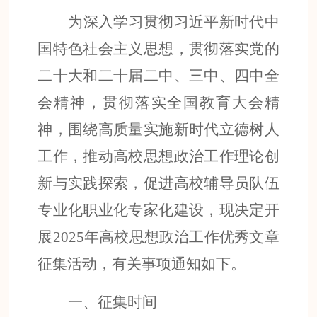
为深入
学习
贯彻习近平新时代中
国特色社会主义思想，
贯彻落实
党的
二十大和二十届二中、三中、四中全
会精神，
贯彻落实
全国教育大会精
神，
围绕高质量实施新时代立德树人
工作，
推动
高校
思想政治
工作
理论创
新与实践探索，
促进高校辅导员队伍
专业化
职业化专家化
建设，现决定开
展
2025
年高校思想政治工作优秀文章
征集活动
，
有关事项通知如下。
一、征集时间