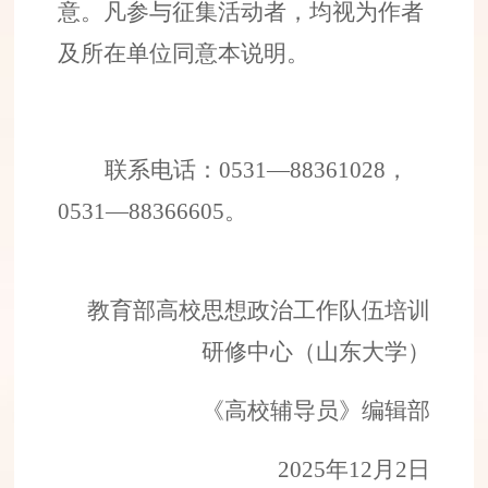
意。凡
参与征集活动者，
均视为作者
及所在单位
同意本
说明
。
联系电话：
0531
—
88361028
，
0531
—
8836
6605
。
教育部高校思想政治工作队伍培训
研修中心（山东大学）
《
高校辅导员
》
编辑部
202
5
年
12
月
2
日