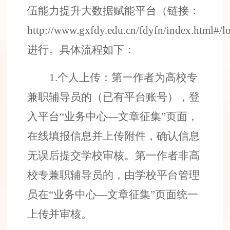
伍能力提升大数据赋能平台
（
链接：
http://www.gxfdy.edu.cn/fdyfn/index.html#/l
进行。具体流程如下：
1.
个人
上传
：
第一作者为
高校专
兼职辅导员的（已有平台账号）
，登
入平台
“
业务中心
—
文章
征集
”
页面，
在线填报信息
并
上传附件，确认信息
无误后提交
学校审核。
第一作者
非高
校专兼职辅导员的，
由
学校平台
管理
员
在
“
业务中心
—
文章
征集
”
页面
统一
上传并审核。