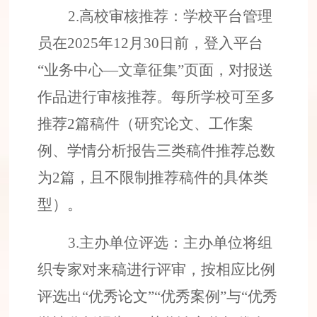
2.
高校
审核推荐
：
学校平台
管理
员
在
2025
年
12
月
30
日前
，
登入平台
“
业务中心
—
文章
征集
”
页面
，对报送
作品进行审核推荐。
每所学校可至多
推
荐
2
篇稿件
（
研究论文、工作案
例、学情分析报告三类稿件推荐总数
为
2
篇，且不限制推荐稿件的具体类
型
）
。
3
.
主
办单位评选：
主办单位将组
织专家对
来
稿进行评审，按相应比例
评选出
“优秀论文”“优秀案例”与“优秀